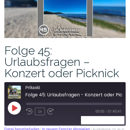
Folge 45:
Urlaubsfragen –
Konzert oder Picknick
Prikaski
Folge 45: Urlaubsfragen - Konzert oder Picknick
1x
00:00
/
01:45:41
ABONNIEREN
TEILEN
Datei herunterladen
|
In neuem Fenster abspielen
|
Audiolänge: 01:45:41