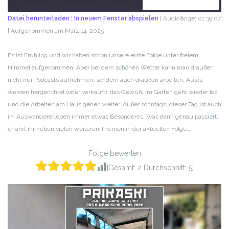
ABONNIEREN
TEILEN
Datei herunterladen
|
In neuem Fenster abspielen
|
Audiolänge: 01:39:07
|
Aufgenommen am März 14, 2025
TEILEN
RSS FEED
LINK
Es ist Frühling und wir haben schon unsere erste Folge unter freiem
Himmel aufgenommen. Aber bei dem schönen Wetter kann man draußen
EMBED
nicht nur Podcasts aufnehmen, sondern auch draußen arbeiten. Autos
werden hergerichtet (oder verkauft), das Gewühl im Garten geht wieder los
und die Arbeiten am Haus gehen weiter. Außer sonntags, dieser Tag ist auch
im Auswandererleben immer etwas Besonderes. Was dann genau passiert,
erfahrt ihr neben vielen weiteren Themen in der aktuellen Folge…
Folge bewerten
[Gesamt:
2
Durchschnitt:
5
]