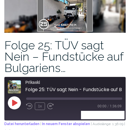
Folge 25: TÜV sagt
Nein – Fundstücke auf
Bulgariens…
Prikaski
Folge 25: TÜV sagt Nein - Fundstücke auf Bulgariens Strassen
1x
00:00
/
1:36:09
ABONNIEREN
TEILEN
Datei herunterladen
|
In neuem Fenster abspielen
|
Audiolänge: 1:36:09
|