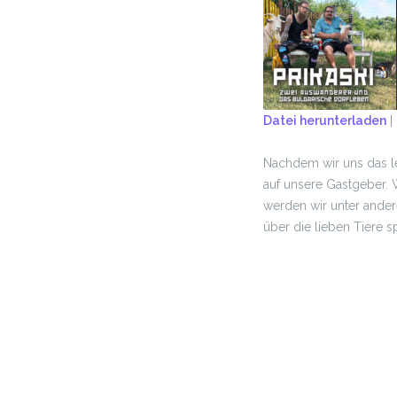
Datei herunterladen
|
TEILEN
Nachdem wir uns das le
RSS FEED
LINK
auf unsere Gastgeber. 
werden wir unter ander
EMBED
über die lieben Tiere 