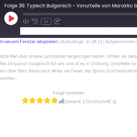
Folge 36: Typisch Bulgarisch - Vorurteile von Marokko 
1x
ABONNIEREN
TEILEN
In neuem Fenster abspielen
|
Audiolänge: 01:38:23
|
Aufgenommen a
tzte Mal über unsere Landsleute hergezogen haben, richten wir die
Was ist typisch bulgarisch für uns und ist es in Ordnung, Vorurteile
em über Bens Reise nach Afrika, ein Feuer, das Björns Dorf bedroht ha
sprechen…
Folge bewerten
[Gesamt:
5
Durchschnitt:
5
]