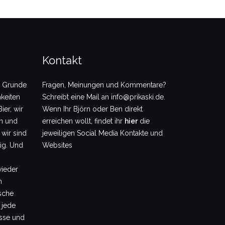
Kontakt
m Grunde
Fragen, Meinungen und Kommentare?
keiten
Schreibt eine Mail an info@prikaski.de.
ier, wir
Wenn Ihr Björn oder Ben direkt
en und
erreichen wollt, findet ihr
hier
die
 wir sind
jeweiligen Social Media Kontakte und
dig. Und
Websites
wieder
m
sche
 jede
sse und