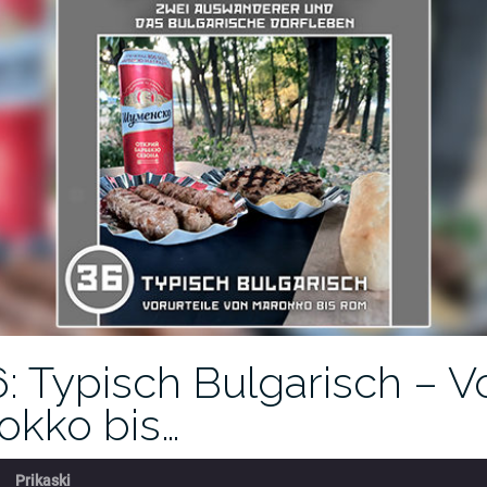
: Typisch Bulgarisch – Vo
okko bis…
Prikaski