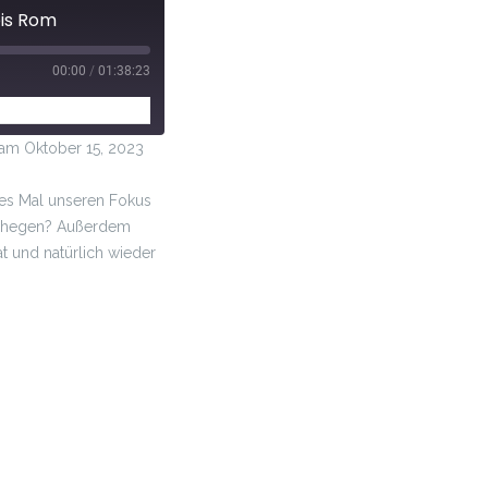
bis Rom
00:00
/
01:38:23
m Oktober 15, 2023
ses Mal unseren Fokus
 zu hegen? Außerdem
t und natürlich wieder