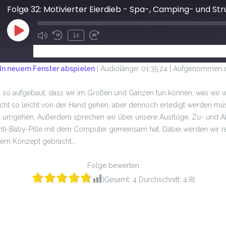
Folge 32: Motivierter Eierdieb - Spa-, Camping- und St
1x
ABONNIEREN
TEILEN
In neuem Fenster abspielen
|
Audiolänge: 01:35:24
|
Aufgenommen am
 so aufgebaut, dass wir im Großen und Ganzen tun können, was wir w
icht so leicht von der Hand gehen, aber dennoch erledigt werden müs
amit umgehen. Außerdem sprechen wir über unsere Ausflüge, Zu- und 
Anti-Baby-Pille mit dem Computer gemeinsam hat. Dabei werden wir 
dem Konzept gebracht…
Folge bewerten
[Gesamt:
4
Durchschnitt:
4.8
]