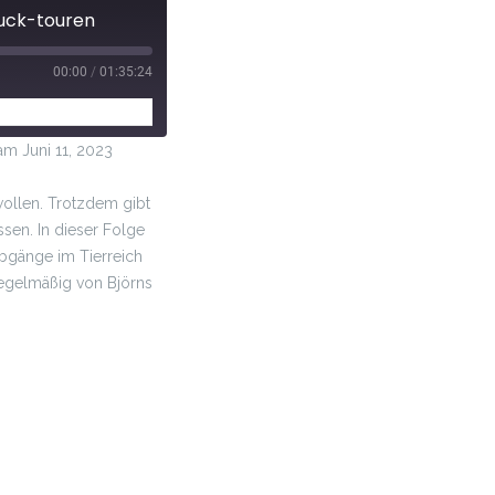
ruck-touren
00:00
/
01:35:24
 Juni 11, 2023
ollen. Trotzdem gibt
sen. In dieser Folge
Abgänge im Tierreich
regelmäßig von Björns