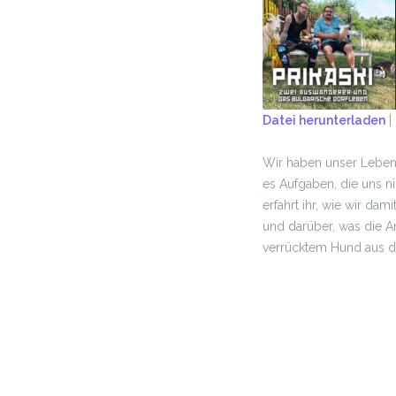
Datei herunterladen
|
TEILEN
Wir haben unser Leben
RSS FEED
LINK
es Aufgaben, die uns n
erfahrt ihr, wie wir d
EMBED
und darüber, was die 
verrücktem Hund aus 