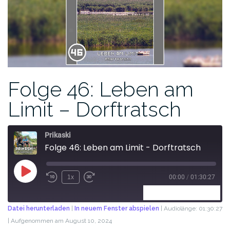
Folge 46: Leben am
Limit – Dorftratsch
Prikaski
Folge 46: Leben am Limit - Dorftratsch
1x
00:00
/
01:30:27
ABONNIEREN
TEILEN
Datei herunterladen
|
In neuem Fenster abspielen
|
Audiolänge: 01:30:27
|
Aufgenommen am August 10, 2024
TEILEN