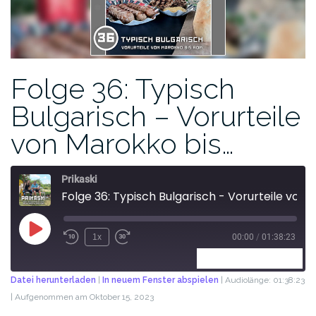
Folge 36: Typisch
Bulgarisch – Vorurteile
von Marokko bis…
Prikaski
Folge 36: Typisch Bulgarisch - Vorurteile von Marokko bis Rom
1x
00:00
/
01:38:23
ABONNIEREN
TEILEN
Datei herunterladen
|
In neuem Fenster abspielen
|
Audiolänge: 01:38:23
|
Aufgenommen am Oktober 15, 2023
TEILEN
RSS FEED