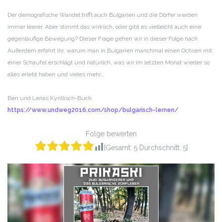
RSS FEED
LINK
Der demografische Wandel trifft auch Bulgarien und die Dörfer werden
immer leerer. Aber stimmt das wirklich, oder gibt es vielleicht auch eine
EMBED
gegenläufige Bewegung? Dieser Frage gehen wir in dieser Folge nach.
Außerdem erfahrt ihr, warum man in Bulgarien manchmal einen Ochsen mit
einer Schaufel erschlägt und natürlich, was wir im letzten Monat wieder so
alles erlebt haben und vieles mehr…
Ben und Lenas Kyrillisch-Buch:
https://www.undweg2016.com/shop/bulgarisch-lernen/
Folge bewerten
[Gesamt:
5
Durchschnitt:
5
]