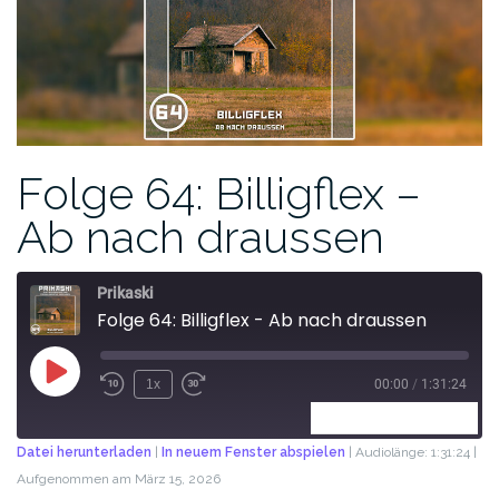
Folge 64: Billigflex –
Ab nach draussen
Prikaski
Folge 64: Billigflex - Ab nach draussen
1x
00:00
/
1:31:24
ABONNIEREN
TEILEN
Datei herunterladen
|
In neuem Fenster abspielen
|
Audiolänge: 1:31:24
|
Aufgenommen am März 15, 2026
TEILEN