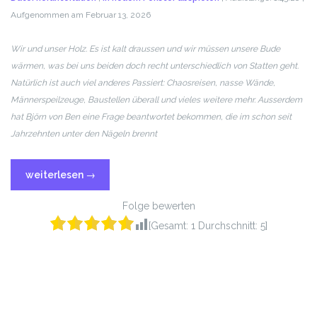
Aufgenommen am Februar 13, 2026
TEILEN
RSS FEED
LINK
Wir und unser Holz. Es ist kalt draussen und wir müssen unsere Bude
wärmen, was bei uns beiden doch recht unterschiedlich von Statten geht.
EMBED
Natürlich ist auch viel anderes Passiert: Chaosreisen, nasse Wände,
Männerspeilzeuge, Baustellen überall und vieles weitere mehr. Ausserdem
hat Björn von Ben eine Frage beantwortet bekommen, die im schon seit
Jahrzehnten unter den Nägeln brennt
weiterlesen
→
Folge bewerten
[Gesamt:
1
Durchschnitt:
5
]