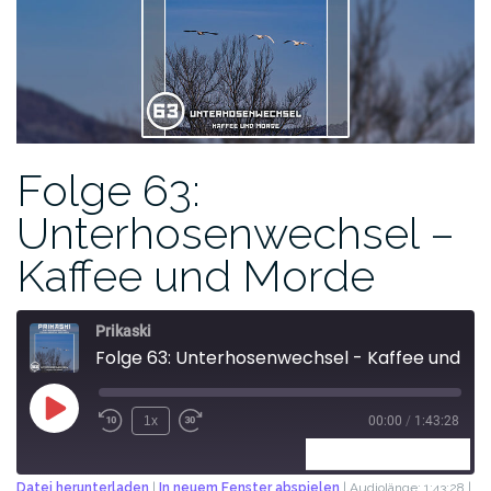
Folge 63:
Unterhosenwechsel –
Kaffee und Morde
Prikaski
Folge 63: Unterhosenwechsel - Kaffee und Morde
1x
00:00
/
1:43:28
ABONNIEREN
TEILEN
Datei herunterladen
|
In neuem Fenster abspielen
|
Audiolänge: 1:43:28
|