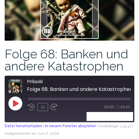
Folge 68: Banken und
andere Katastrophen
Prikaski
Folge 68: Banken und andere Katastrophen
1x
00:00
/
1:43:43
ABONNIEREN
TEILEN
Datei herunterladen
|
In neuem Fenster abspielen
|
Audiolänge: 1:43:43
|
Aufgenommen am Juli 17, 2026
TEILEN