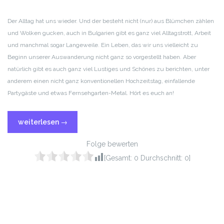
RSS FEED
LINK
Der Alltag hat uns wieder. Und der besteht nicht (nur) aus Blümchen zählen
und Wolken gucken, auch in Bulgarien gibt es ganz viel Alltagstrott, Arbeit
EMBED
und manchmal sogar Langeweile. Ein Leben, das wir uns vielleicht zu
Beginn unserer Auswanderung nicht ganz so vorgestellt haben. Aber
natürlich gibt es auch ganz viel Lustiges und Schönes zu berichten, unter
anderem einen nicht ganz konventionellen Hochzeitstag, einfallende
Partygäste und etwas Fernsehgarten-Metal. Hört es euch an!
weiterlesen
→
Folge bewerten
[Gesamt:
0
Durchschnitt:
0
]