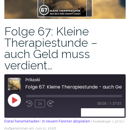
Folge 67: Kleine
Therapiestunde –
auch Geld muss
verdient…
Prikaski
Folge 67: Kleine Therapiestunde - auch Geld muss verdient werden
1x
00:00
/
1:37:01
ABONNIEREN
TEILEN
Datei herunterladen
|
In neuem Fenster abspielen
|
Audiolänge: 1:37:01
|
Aufgenommen am Juni 11, 2026
TEILEN