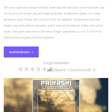
RSS FEED
LINK
Wir sind spät dran diesen Monat. Aber das hat natürlich seine Gründe, die
wir euch auch in der neuen Folge erzählen. Außerdem reden wir unter
EMBED
anderem über Dinge, die uns ehr nicht so gefallen, mysteriöse feuchte
Keller und diskutieren darüber, wofür man KI einsetzen sollte und wofür
nicht. Hört gern mal rein in die neue Folge -generiert zu 100 % mit M-AI
(Menschlich-angetrunkener Intelekt)
weiterlesen
→
Folge bewerten
[Gesamt:
0
Durchschnitt:
0
]