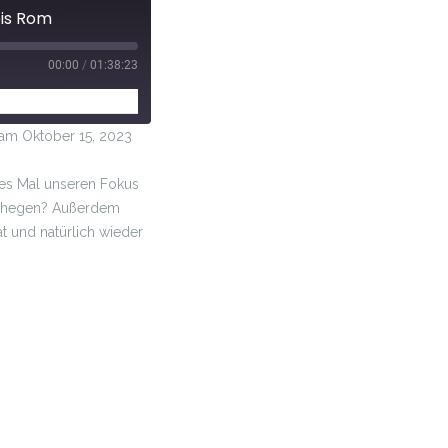
bis Rom
00:00
/
01:38:23
m Oktober 15, 2023
ses Mal unseren Fokus
 zu hegen? Außerdem
t und natürlich wieder