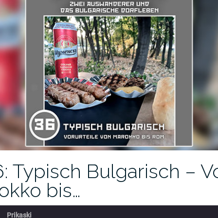
: Typisch Bulgarisch – Vo
okko bis…
Prikaski