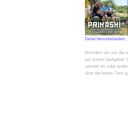
Datei herunterladen
|
TEILEN
Nachdem wir uns das le
RSS FEED
LINK
auf unsere Gastgeber. 
werden wir unter ander
EMBED
über die lieben Tiere 