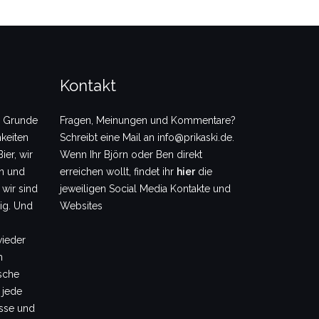
Kontakt
m Grunde
Fragen, Meinungen und Kommentare?
keiten
Schreibt eine Mail an info@prikaski.de.
ier, wir
Wenn Ihr Björn oder Ben direkt
en und
erreichen wollt, findet ihr
hier
die
 wir sind
jeweiligen Social Media Kontakte und
dig. Und
Websites
wieder
m
sche
 jede
sse und