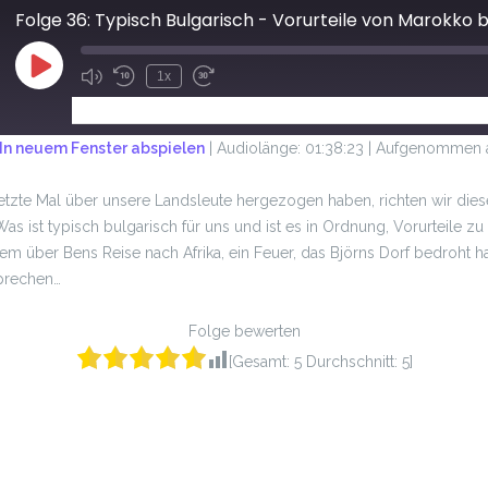
Folge 36: Typisch Bulgarisch - Vorurteile von Marokko 
1x
ABONNIEREN
TEILEN
In neuem Fenster abspielen
|
Audiolänge: 01:38:23
|
Aufgenommen a
tzte Mal über unsere Landsleute hergezogen haben, richten wir die
Was ist typisch bulgarisch für uns und ist es in Ordnung, Vorurteile
em über Bens Reise nach Afrika, ein Feuer, das Björns Dorf bedroht ha
sprechen…
Folge bewerten
[Gesamt:
5
Durchschnitt:
5
]