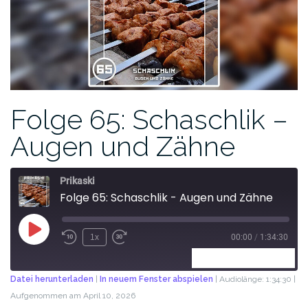
Folge 65: Schaschlik –
Augen und Zähne
Prikaski
Folge 65: Schaschlik - Augen und Zähne
1x
00:00
/
1:34:30
ABONNIEREN
TEILEN
Datei herunterladen
|
In neuem Fenster abspielen
|
Audiolänge: 1:34:30
|
Aufgenommen am April 10, 2026
TEILEN