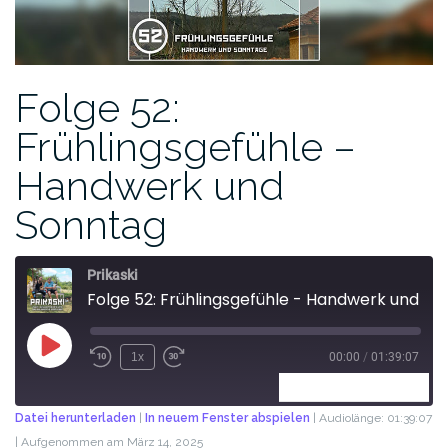
Folge 52:
Frühlingsgefühle –
Handwerk und
Sonntag
Prikaski
Folge 52: Frühlingsgefühle - Handwerk und Sonntag
1x
00:00
/
01:39:07
ABONNIEREN
TEILEN
Datei herunterladen
|
In neuem Fenster abspielen
|
Audiolänge: 01:39:07
|
Aufgenommen am März 14, 2025
TEILEN