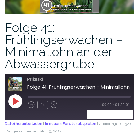
Folge 41:
Frühlingserwachen –
Minimallohn an der
Abwassergrube
Prikaski
Folge 41: Frühlingserwachen - Minimallohn an der Abwassergrube
1x
00:00
/
01:32:01
ABONNIEREN
TEILEN
Datei herunterladen
|
In neuem Fenster abspielen
|
Audiolänge: 01:32:01
|
Aufgenommen am März 9, 2024
TEILEN
RSS FEED