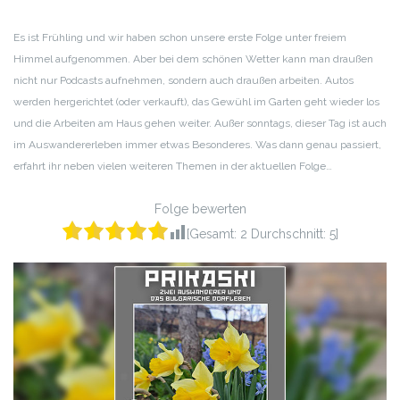
RSS FEED
LINK
Es ist Frühling und wir haben schon unsere erste Folge unter freiem
Himmel aufgenommen. Aber bei dem schönen Wetter kann man draußen
EMBED
nicht nur Podcasts aufnehmen, sondern auch draußen arbeiten. Autos
werden hergerichtet (oder verkauft), das Gewühl im Garten geht wieder los
und die Arbeiten am Haus gehen weiter. Außer sonntags, dieser Tag ist auch
im Auswandererleben immer etwas Besonderes. Was dann genau passiert,
erfahrt ihr neben vielen weiteren Themen in der aktuellen Folge…
Folge bewerten
[Gesamt:
2
Durchschnitt:
5
]