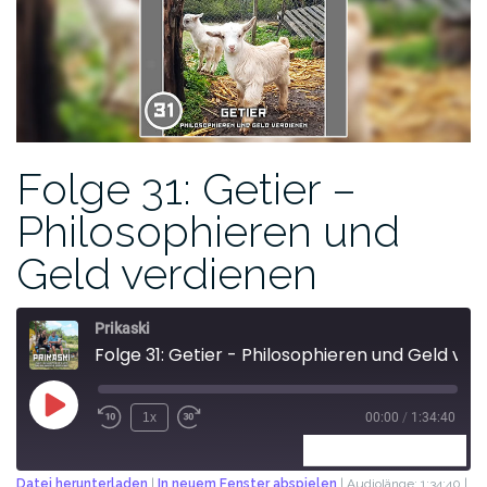
Folge 31: Getier –
Philosophieren und
Geld verdienen
Prikaski
Folge 31: Getier - Philosophieren und Geld verdienen
1x
00:00
/
1:34:40
ABONNIEREN
TEILEN
Datei herunterladen
|
In neuem Fenster abspielen
|
Audiolänge: 1:34:40
|