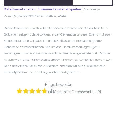
ABONNIEREN
TEILEN
Datei herunterladen
|
In neuem Fenster abspielen
|
Audiolänge:
01:40:50
|
Aufgenommen am April 12, 2024
TEILEN
RSS FEED
LINK
Die bedeutendsten kulturellen Unterschiede zwischen Deutschland und
Bulgarien zeigen sich besonders in der Generation unserer Eltern. In dieser
EMBED
Folge beleuchten wir, wie sich diese Einflüsse auf die nachfolgenden
Generationen vererbt haben und welche Herausforderungen Björn
bewältigen musste, als er in eine solche Familie eingeheiratet hat. Darüber
hinaus widmen wir uns vielen weiteren Themen, einschließlich der ernsten
Seite des Alkoholkonsums. Außerdem erzählen wir euch, wie Ben sein
Internetproblem in einem bulgarischen Dorf gelöst hat.
Folge bewerten
[Gesamt:
4
Durchschnitt:
4.8
]