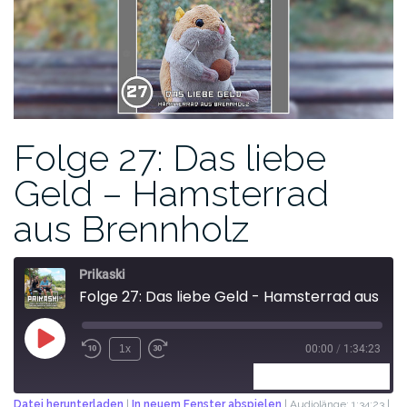
Folge 27: Das liebe
Geld – Hamsterrad
aus Brennholz
Prikaski
Folge 27: Das liebe Geld - Hamsterrad aus Brennholz
1x
00:00
/
1:34:23
ABONNIEREN
TEILEN
Datei herunterladen
|
In neuem Fenster abspielen
|
Audiolänge: 1:34:23
|