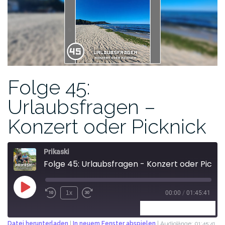
Folge 45:
Urlaubsfragen –
Konzert oder Picknick
Prikaski
Folge 45: Urlaubsfragen - Konzert oder Picknick
1x
00:00
/
01:45:41
ABONNIEREN
TEILEN
Datei herunterladen
|
In neuem Fenster abspielen
|
Audiolänge: 01:45:41