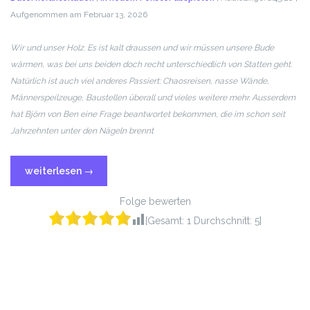
Aufgenommen am Februar 13, 2026
TEILEN
RSS FEED
LINK
Wir und unser Holz. Es ist kalt draussen und wir müssen unsere Bude
wärmen, was bei uns beiden doch recht unterschiedlich von Statten geht.
EMBED
Natürlich ist auch viel anderes Passiert: Chaosreisen, nasse Wände,
Männerspeilzeuge, Baustellen überall und vieles weitere mehr. Ausserdem
hat Björn von Ben eine Frage beantwortet bekommen, die im schon seit
Jahrzehnten unter den Nägeln brennt
weiterlesen
→
Folge bewerten
[Gesamt:
1
Durchschnitt:
5
]