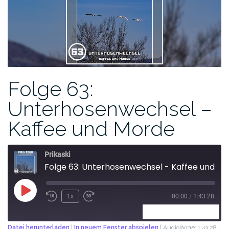
Folge 63:
Unterhosenwechsel –
Kaffee und Morde
Prikaski
Folge 63: Unterhosenwechsel - Kaffee und Morde
1x
00:00
/
1:43:28
ABONNIEREN
TEILEN
Datei herunterladen
|
In neuem Fenster abspielen
|
Audiolänge: 1:43:28
|