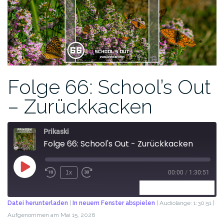
Folge 66: School’s Out
– Zurückkacken
Prikaski
Folge 66: School's Out - Zurückkacken
1x
00:00
/
1:30:51
ABONNIEREN
TEILEN
Datei herunterladen
|
In neuem Fenster abspielen
|
Audiolänge: 1:30:51
|
Aufgenommen am Mai 15, 2026
TEILEN