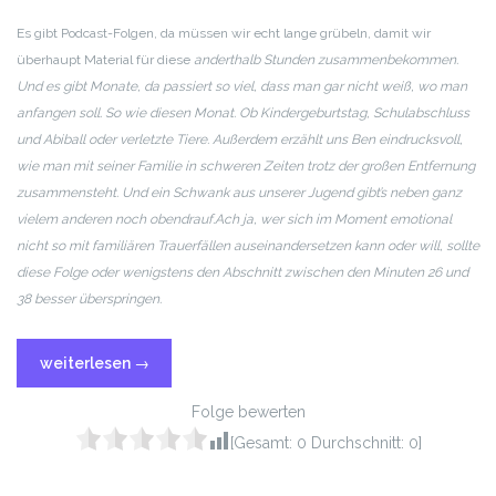
RSS FEED
LINK
Es gibt Podcast-Folgen, da müssen wir echt lange grübeln, damit wir
überhaupt Material für diese
anderthalb Stunden zusammenbekommen.
EMBED
Und es gibt Monate, da passiert so viel, dass man gar nicht weiß, wo man
anfangen soll. So wie diesen Monat. Ob Kindergeburtstag, Schulabschluss
und Abiball oder verletzte Tiere. Außerdem erzählt uns Ben eindrucksvoll,
wie man mit seiner Familie in schweren Zeiten trotz der großen Entfernung
zusammensteht. Und ein Schwank aus unserer Jugend gibt’s neben ganz
vielem anderen noch obendrauf.
Ach ja, wer sich im Moment emotional
nicht so mit familiären Trauerfällen auseinandersetzen kann oder will, sollte
diese Folge oder wenigstens den Abschnitt zwischen den Minuten 26 und
38 besser überspringen.
weiterlesen
→
Folge bewerten
[Gesamt:
0
Durchschnitt:
0
]