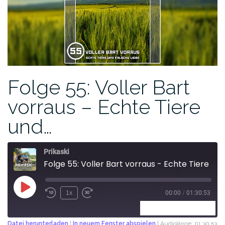
Folge 55: Voller Bart
vorraus – Echte Tiere
und…
Prikaski
Folge 55: Voller Bart vorraus - Echte Tiere und falsche Liebe
1x
00:00
/
01:30:53
ABONNIEREN
TEILEN
Datei herunterladen
|
In neuem Fenster abspielen
|
Audiolänge: 01:30:53