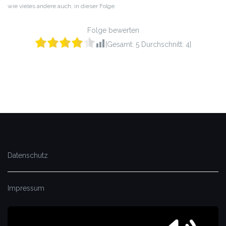
wie vieles andere auch, in dieser Folge.
Folge bewerten
[Gesamt:
5
Durchschnitt:
4
]
Datenschutz
Impressum