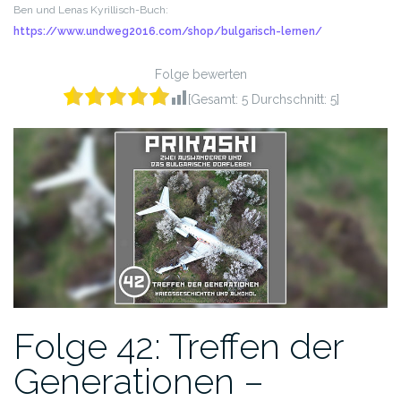
Ben und Lenas Kyrillisch-Buch:
https://www.undweg2016.com/shop/bulgarisch-lernen/
Folge bewerten
[Gesamt:
5
Durchschnitt:
5
]
Folge 42: Treffen der
Generationen –