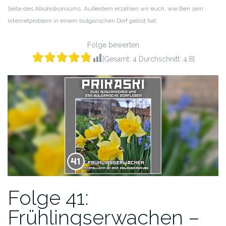
Seite des Alkoholkonsums. Außerdem erzählen wir euch, wie Ben sein
Internetproblem in einem bulgarischen Dorf gelöst hat.
Folge bewerten
[Gesamt:
4
Durchschnitt:
4.8
]
Folge 41:
Frühlingserwachen –