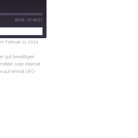
00:00
/
01:45:21
 Februar 11, 2024
er gut bewältigen
itteln oder Internet.
e auf einmal UFO-