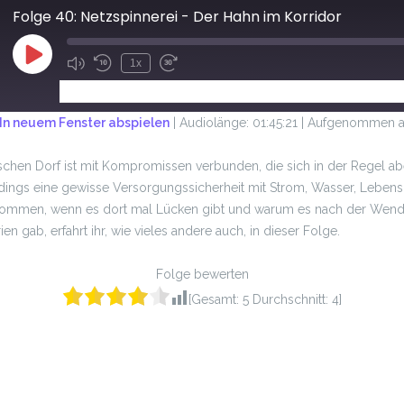
Folge 40: Netzspinnerei - Der Hahn im Korridor
1x
ABONNIEREN
TEILEN
In neuem Fenster abspielen
|
Audiolänge: 01:45:21
|
Aufgenommen am
chen Dorf ist mit Kompromissen verbunden, die sich in der Regel ab
erdings eine gewisse Versorgungssicherheit mit Strom, Wasser, Lebensm
kommen, wenn es dort mal Lücken gibt und warum es nach der Wend
n gab, erfahrt ihr, wie vieles andere auch, in dieser Folge.
Folge bewerten
[Gesamt:
5
Durchschnitt:
4
]