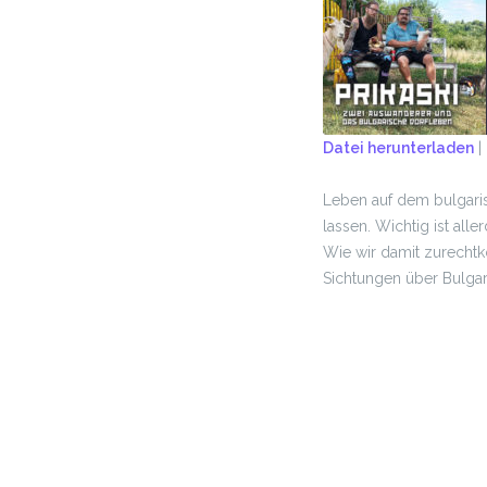
Datei herunterladen
|
TEILEN
Leben auf dem bulgaris
RSS FEED
LINK
lassen. Wichtig ist all
Wie wir damit zurecht
EMBED
Sichtungen über Bulgarie