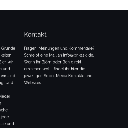
Kontakt
m Grunde
Fragen, Meinungen und Kommentare?
keiten
Schreibt eine Mail an info@prikaski.de.
ier, wir
Wenn Ihr Björn oder Ben direkt
en und
erreichen wollt, findet ihr
hier
die
 wir sind
jeweiligen Social Media Kontakte und
dig. Und
Websites
wieder
m
sche
 jede
sse und