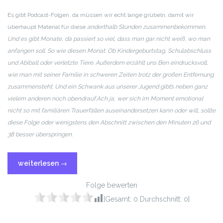
RSS FEED
LINK
Es gibt Podcast-Folgen, da müssen wir echt lange grübeln, damit wir
überhaupt Material für diese
anderthalb Stunden zusammenbekommen.
EMBED
Und es gibt Monate, da passiert so viel, dass man gar nicht weiß, wo man
anfangen soll. So wie diesen Monat. Ob Kindergeburtstag, Schulabschluss
und Abiball oder verletzte Tiere. Außerdem erzählt uns Ben eindrucksvoll,
wie man mit seiner Familie in schweren Zeiten trotz der großen Entfernung
zusammensteht. Und ein Schwank aus unserer Jugend gibt’s neben ganz
vielem anderen noch obendrauf.
Ach ja, wer sich im Moment emotional
nicht so mit familiären Trauerfällen auseinandersetzen kann oder will, sollte
diese Folge oder wenigstens den Abschnitt zwischen den Minuten 26 und
38 besser überspringen.
weiterlesen
→
Folge bewerten
[Gesamt:
0
Durchschnitt:
0
]