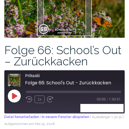
Folge 66: School’s Out
– Zurückkacken
Prikaski
Folge 66: School's Out - Zurückkacken
1x
00:00
/
1:30:51
ABONNIEREN
TEILEN
Datei herunterladen
|
In neuem Fenster abspielen
|
Audiolänge: 1:30:51
|
Aufgenommen am Mai 15, 2026
TEILEN