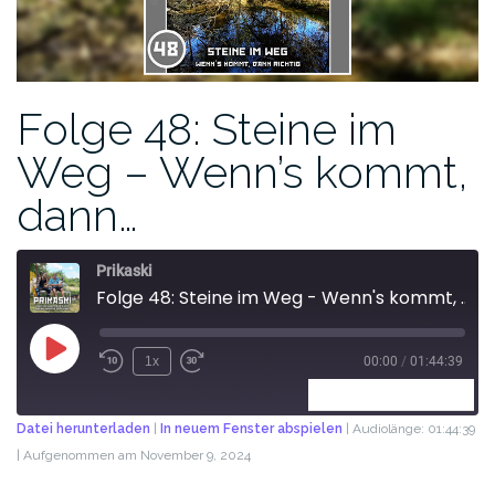
Folge 48: Steine im
Weg – Wenn’s kommt,
dann…
Prikaski
Folge 48: Steine im Weg - Wenn's kommt, dann richtig
1x
00:00
/
01:44:39
ABONNIEREN
TEILEN
Datei herunterladen
|
In neuem Fenster abspielen
|
Audiolänge: 01:44:39
|
Aufgenommen am November 9, 2024
TEILEN
RSS FEED