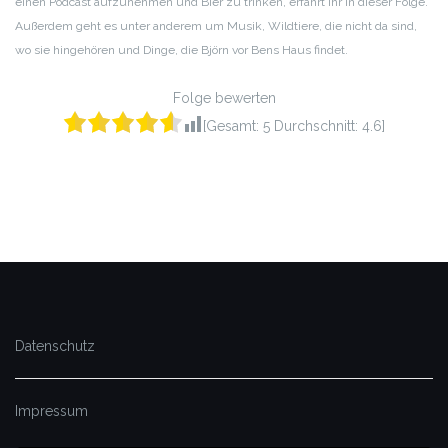
einen Podcast aufzunehmen und Bier zu trinken, erfahrt ihr in dieser Folge.
Außerdem geht es unter anderem um Musik, Wildtiere, die nicht da sind,
wo sie hingehören und Dinge, die Björn vor Bens Haus findet.
Folge bewerten
[Gesamt:
5
Durchschnitt:
4.6
]
Datenschutz
Impressum