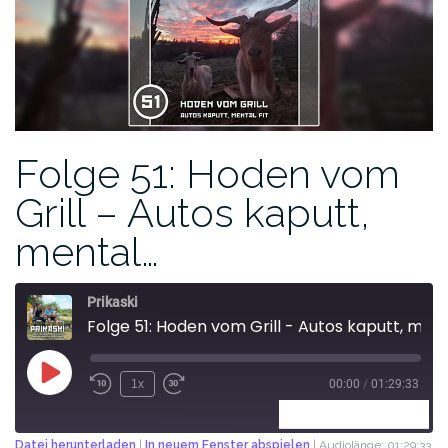
Folge 51: Hoden vom
Grill – Autos kaputt,
mental…
Prikaski
Folge 51: Hoden vom Grill - Autos kaputt, mental fit
1x
00:00
/
01:29:33
ABONNIEREN
TEILEN
Datei herunterladen
|
In neuem Fenster abspielen
|
Audiolänge: 01:29:33