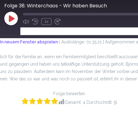
Folge 38: Winterchaos - Wir haben Besuch
1x
ABONNIEREN
TEILEN
In neuem Fenster abspielen
|
Audiolänge: 01:35:21
|
Aufgenommen a
tlich für die Familie an, wenn ein Familienmitglied beschließt auszuw
und gegangen und haben uns tatkräftige Unterstützung geholt. Björns 
it uns zu plaudern. Außerdem kam im November der Winter vorbei und
en. Wie das so war und was noch so passiert ist, erfahrt ihr in dieser
Folge bewerten
[Gesamt:
4
Durchschnitt:
5
]