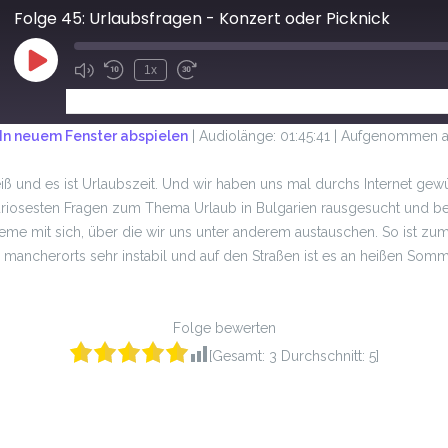
Folge 45: Urlaubsfragen - Konzert oder Picknick
1x
ABONNIEREN
TEILEN
In neuem Fenster abspielen
|
Audiolänge: 01:45:41
|
Aufgenommen am
eiß und es ist Urlaubszeit. Und wir haben uns mal durchs Internet gew
uriosesten Fragen zum Thema Urlaub in Bulgarien rausgesucht und b
eme mit sich, über die wir uns unter anderem austauschen. So ist zum
mancherorts sehr instabil und auf den Straßen ist es an heißen Somm
Folge bewerten
[Gesamt:
3
Durchschnitt:
5
]