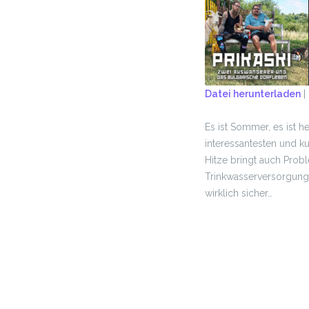
Datei herunterladen
|
TEILEN
Es ist Sommer, es ist h
RSS FEED
LINK
interessantesten und k
Hitze bringt auch Probl
EMBED
Trinkwasserversorgung 
wirklich sicher…