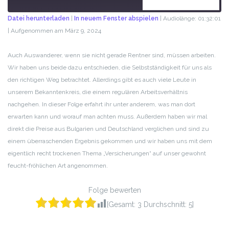
ABONNIEREN
TEILEN
Datei herunterladen
|
In neuem Fenster abspielen
|
Audiolänge: 01:32:01
|
Aufgenommen am März 9, 2024
TEILEN
RSS FEED
LINK
Auch Auswanderer, wenn sie nicht gerade Rentner sind, müssen arbeiten.
Wir haben uns beide dazu entschieden, die Selbstständigkeit für uns als
EMBED
den richtigen Weg betrachtet. Allerdings gibt es auch viele Leute in
unserem Bekanntenkreis, die einem regulären Arbeitsverhältnis
nachgehen. In dieser Folge erfahrt ihr unter anderem, was man dort
erwarten kann und worauf man achten muss. Außerdem haben wir mal
direkt die Preise aus Bulgarien und Deutschland verglichen und sind zu
einem überraschenden Ergebnis gekommen und wir haben uns mit dem
eigentlich recht trockenen Thema „Versicherungen“ auf unser gewohnt
feucht-fröhlichen Art angenommen.
Folge bewerten
[Gesamt:
3
Durchschnitt:
5
]