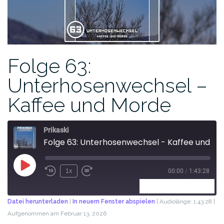
Folge 63:
Unterhosenwechsel –
Kaffee und Morde
Prikaski
Folge 63: Unterhosenwechsel - Kaffee und Morde
1x
00:00
/
1:43:28
ABONNIEREN
TEILEN
Datei herunterladen
|
In neuem Fenster abspielen
|
Audiolänge: 1:43:28
|
Aufgenommen am Februar 13, 2026
TEILEN