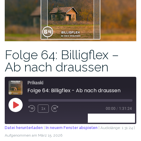
Folge 64: Billigflex –
Ab nach draussen
Prikaski
Folge 64: Billigflex - Ab nach draussen
1x
00:00
/
1:31:24
ABONNIEREN
TEILEN
Datei herunterladen
|
In neuem Fenster abspielen
|
Audiolänge: 1:31:24
|
Aufgenommen am März 15, 2026
TEILEN