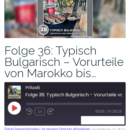
Folge 36: Typisch
Bulgarisch – Vorurteile
von Marokko bis…
Prikaski
Folge 36: Typisch Bulgarisch - Vorurteile von Marokko bis Rom
1x
00:00
/
01:38:23
ABONNIEREN
TEILEN
Datei herunterladen
|
In neuem Fenster abspielen
|
Audiolänge: 01:38:23