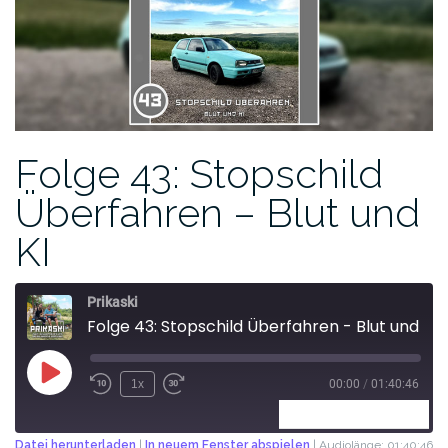
Folge 43: Stopschild
Überfahren – Blut und
KI
Prikaski
Folge 43: Stopschild Überfahren - Blut und KI
1x
00:00
/
01:40:46
ABONNIEREN
TEILEN
Datei herunterladen
|
In neuem Fenster abspielen
|
Audiolänge: 01:40:46