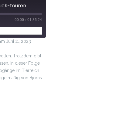
ruck-touren
00:00
/
01:35:24
 Juni 11, 2023
ollen. Trotzdem gibt
sen. In dieser Folge
Abgänge im Tierreich
regelmäßig von Björns