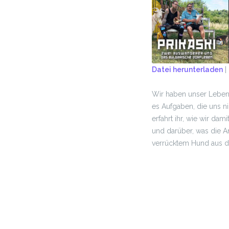
Datei herunterladen
|
TEILEN
Wir haben unser Leben
RSS FEED
LINK
es Aufgaben, die uns n
erfahrt ihr, wie wir d
EMBED
und darüber, was die 
verrücktem Hund aus 