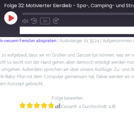
Folge 32: Motivierter Eierdieb - Spa-, Camping- und St
1x
ABONNIEREN
TEILEN
In neuem Fenster abspielen
|
Audiolänge: 01:35:24
|
Aufgenommen am
 so aufgebaut, dass wir im Großen und Ganzen tun können, was wir w
icht so leicht von der Hand gehen, aber dennoch erledigt werden müs
amit umgehen. Außerdem sprechen wir über unsere Ausflüge, Zu- und 
Anti-Baby-Pille mit dem Computer gemeinsam hat. Dabei werden wir 
dem Konzept gebracht…
Folge bewerten
[Gesamt:
4
Durchschnitt:
4.8
]