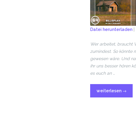
Datei herunterladen
|
TEILEN
Wer arbeitet, braucht 
RSS FEED
LINK
zumindest. So könnte 
gewesen wäre. Und nac
EMBED
ihr uns besser hören kö
es euch an …
weiterlesen
→