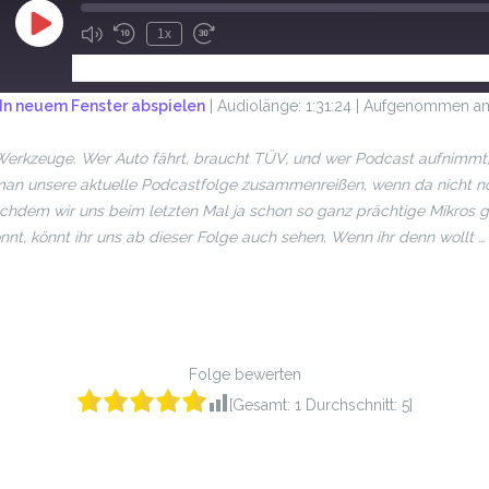
1x
ABONNIEREN
TEILEN
In neuem Fenster abspielen
|
Audiolänge: 1:31:24
|
Aufgenommen am
Werkzeuge. Wer Auto fährt, braucht TÜV, und wer Podcast aufnimmt, 
man unsere aktuelle Podcastfolge zusammenreißen, wenn da nicht no
hdem wir uns beim letzten Mal ja schon so ganz prächtige Mikros 
nnt, könnt ihr uns ab dieser Folge auch sehen. Wenn ihr denn wollt …
Folge bewerten
[Gesamt:
1
Durchschnitt:
5
]