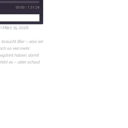
00:00
/
1:31:24
 März 15, 2026
braucht Bier – also wir
ch so viel mehr
gegönnt haben, damit
 hört es – oder schaut