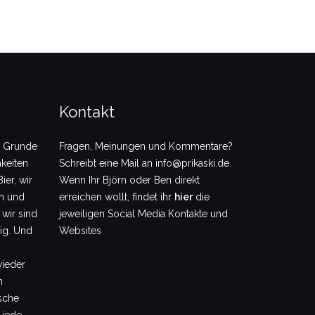
Kontakt
m Grunde
Fragen, Meinungen und Kommentare?
keiten
Schreibt eine Mail an info@prikaski.de.
ier, wir
Wenn Ihr Björn oder Ben direkt
en und
erreichen wollt, findet ihr
hier
die
 wir sind
jeweiligen Social Media Kontakte und
dig. Und
Websites
wieder
m
sche
 jede