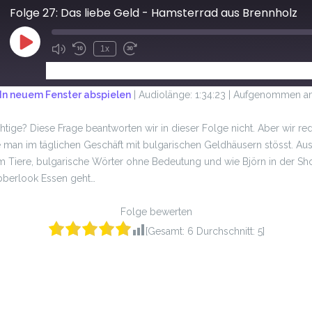
Folge 27: Das liebe Geld - Hamsterrad aus Brennholz
1x
ABONNIEREN
TEILEN
In neuem Fenster abspielen
|
Audiolänge: 1:34:23
|
Aufgenommen am 
chtige? Diese Frage beantworten wir in dieser Folge nicht. Aber wir 
e man im täglichen Geschäft mit bulgarischen Geldhäusern stösst. Au
Tiere, bulgarische Wörter ohne Bedeutung und wie Björn in der Sho
abberlook Essen geht…
Folge bewerten
[Gesamt:
6
Durchschnitt:
5
]