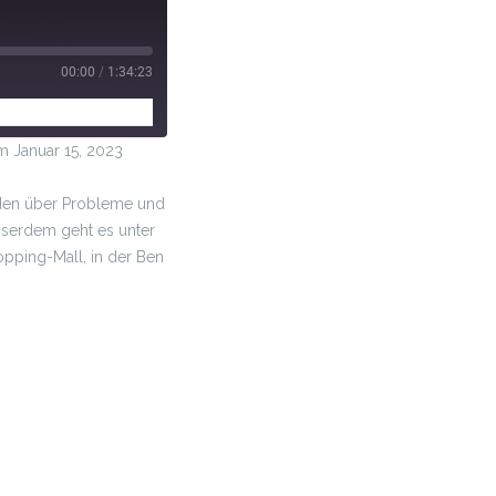
00:00
/
1:34:23
Januar 15, 2023
reden über Probleme und
sserdem geht es unter
pping-Mall, in der Ben