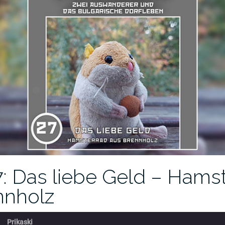
7: Das liebe Geld – Hams
nnholz
Prikaski