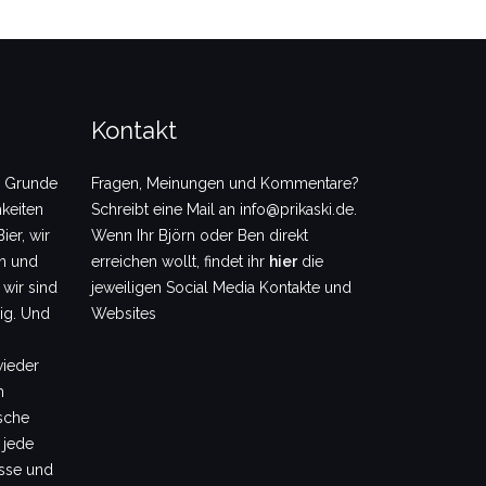
Kontakt
m Grunde
Fragen, Meinungen und Kommentare?
keiten
Schreibt eine Mail an info@prikaski.de.
ier, wir
Wenn Ihr Björn oder Ben direkt
en und
erreichen wollt, findet ihr
hier
die
 wir sind
jeweiligen Social Media Kontakte und
dig. Und
Websites
wieder
m
sche
 jede
sse und