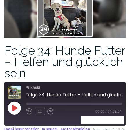
Folge 34: Hunde Futter
– Helfen und glücklich
sein
Prikaski
Folge 34: Hunde Futter - Helfen und glücklich sein
1x
00:00
/
01:32:04
ABONNIEREN
TEILEN
Datei herunterladen
|
In neuem Fenster abspielen
|
Audiolänge: 01:32:04