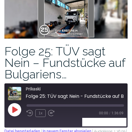
Folge 25: TÜV sagt
Nein – Fundstücke auf
Bulgariens…
Prikaski
Folge 25: TÜV sagt Nein - Fundstücke auf Bulgariens Strassen
1x
00:00
/
1:36:09
ABONNIEREN
TEILEN
Datei herunterladen
|
In neuem Fenster abspielen
|
Audiolänge: 1:36:09
|