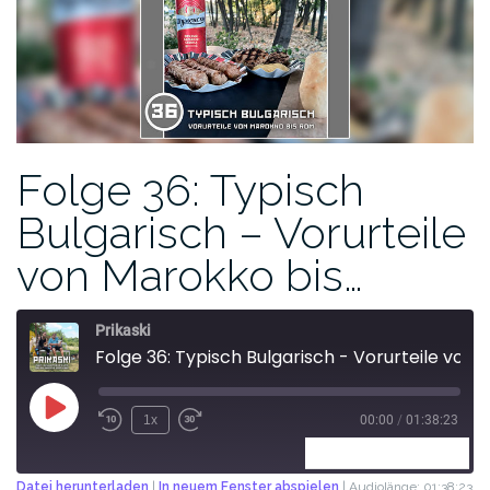
Folge 36: Typisch
Bulgarisch – Vorurteile
von Marokko bis…
Prikaski
Folge 36: Typisch Bulgarisch - Vorurteile von Marokko bis Rom
1x
00:00
/
01:38:23
ABONNIEREN
TEILEN
Datei herunterladen
|
In neuem Fenster abspielen
|
Audiolänge: 01:38:23