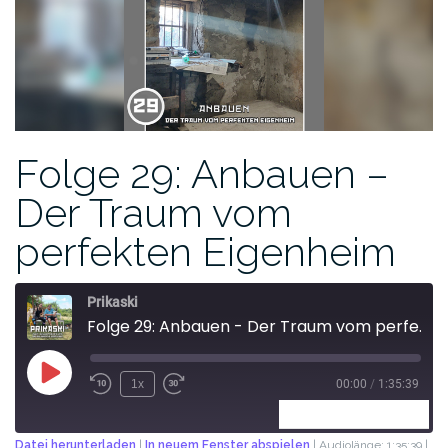
Folge 29: Anbauen –
Der Traum vom
perfekten Eigenheim
Prikaski
Folge 29: Anbauen - Der Traum vom perfekten Eigenheim
1x
00:00
/
1:35:39
ABONNIEREN
TEILEN
Datei herunterladen
|
In neuem Fenster abspielen
|
Audiolänge: 1:35:39
|