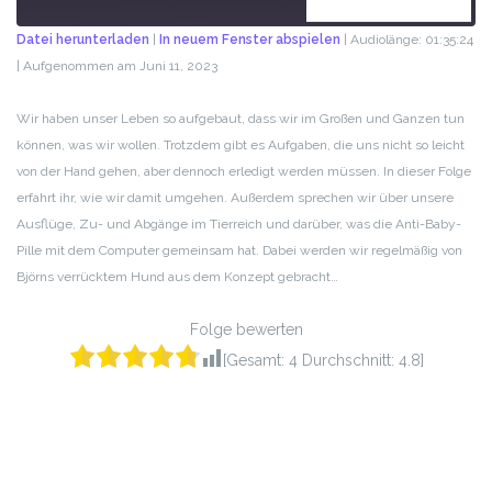
ABONNIEREN
TEILEN
Datei herunterladen
|
In neuem Fenster abspielen
|
Audiolänge: 01:35:24
|
Aufgenommen am Juni 11, 2023
TEILEN
RSS FEED
LINK
Wir haben unser Leben so aufgebaut, dass wir im Großen und Ganzen tun
können, was wir wollen. Trotzdem gibt es Aufgaben, die uns nicht so leicht
EMBED
von der Hand gehen, aber dennoch erledigt werden müssen. In dieser Folge
erfahrt ihr, wie wir damit umgehen. Außerdem sprechen wir über unsere
Ausflüge, Zu- und Abgänge im Tierreich und darüber, was die Anti-Baby-
Pille mit dem Computer gemeinsam hat. Dabei werden wir regelmäßig von
Björns verrücktem Hund aus dem Konzept gebracht…
Folge bewerten
[Gesamt:
4
Durchschnitt:
4.8
]