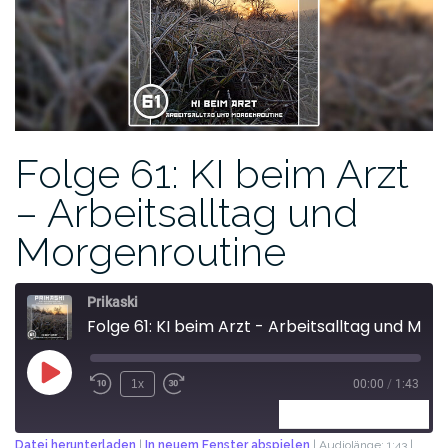
Folge 61: KI beim Arzt
– Arbeitsalltag und
Morgenroutine
Prikaski
Folge 61: KI beim Arzt - Arbeitsalltag und Morgenroutine
1x
00:00
/
1:43
ABONNIEREN
TEILEN
Datei herunterladen
|
In neuem Fenster abspielen
|
Audiolänge: 1:43
|