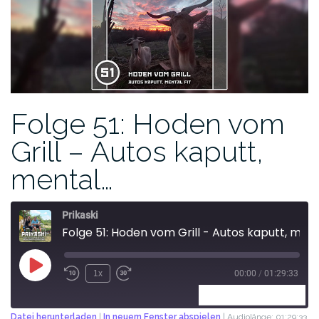
Folge 51: Hoden vom
Grill – Autos kaputt,
mental…
Prikaski
Folge 51: Hoden vom Grill - Autos kaputt, mental fit
1x
00:00
/
01:29:33
ABONNIEREN
TEILEN
Datei herunterladen
|
In neuem Fenster abspielen
|
Audiolänge: 01:29:33