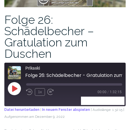
Folge 26:
Schädelbecher –
Gratulation zum
Duschen
Prikaski
Folge 26: Schädelbecher - Gratulation zum Duschen
1x
00:00
/
1:32:15
ABONNIEREN
TEILEN
Datei herunterladen
|
In neuem Fenster abspielen
|
Audiolänge: 1:32:15
|
Aufgenommen am Dezember 9, 2022
TEILEN
RSS FEED