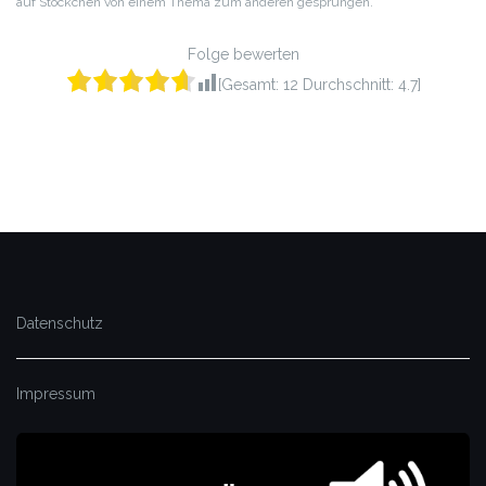
auf Stöckchen von einem Thema zum anderen gesprungen.
Folge bewerten
[Gesamt:
12
Durchschnitt:
4.7
]
Datenschutz
Impressum