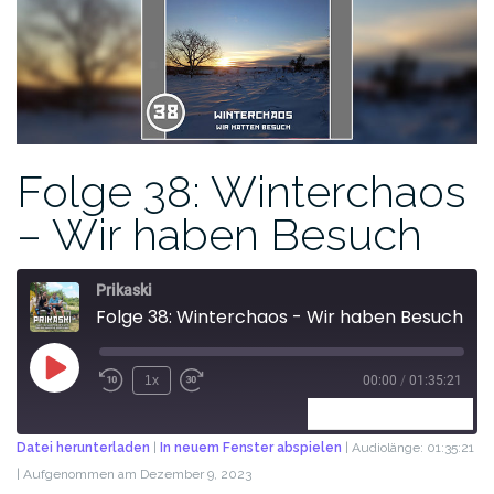
Folge 38: Winterchaos
– Wir haben Besuch
Prikaski
Folge 38: Winterchaos - Wir haben Besuch
1x
00:00
/
01:35:21
ABONNIEREN
TEILEN
Datei herunterladen
|
In neuem Fenster abspielen
|
Audiolänge: 01:35:21
|
Aufgenommen am Dezember 9, 2023
TEILEN