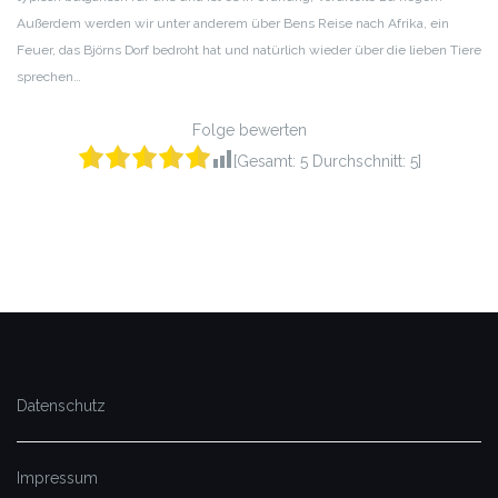
Außerdem werden wir unter anderem über Bens Reise nach Afrika, ein
Feuer, das Björns Dorf bedroht hat und natürlich wieder über die lieben Tiere
sprechen…
Folge bewerten
[Gesamt:
5
Durchschnitt:
5
]
Datenschutz
Impressum