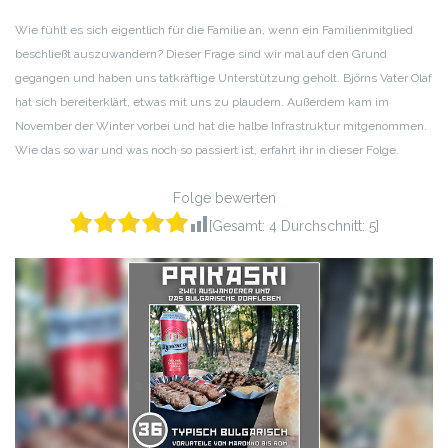
RSS FEED
LINK
Wie fühlt es sich eigentlich für die Familie an, wenn ein Familienmitglied
beschließt auszuwandern? Dieser Frage sind wir mal auf den Grund
EMBED
gegangen und haben uns tatkräftige Unterstützung geholt. Björns Vater Olaf
hat sich bereiterklärt, etwas mit uns zu plaudern. Außerdem kam im
November der Winter vorbei und hat die halbe Infrastruktur mitgenommen.
Wie das so war und was noch so passiert ist, erfahrt ihr in dieser Folge.
Folge bewerten
[Gesamt:
4
Durchschnitt:
5
]