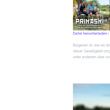
Datei herunterladen
|
TEILEN
Bulgarien ist, wie wir a
RSS FEED
LINK
dieser Geselligkeit umg
unter anderem über uns
EMBED