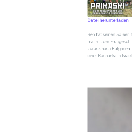
Datei herunterladen
|
TEILEN
Ben hat seinen Spleen f
RSS FEED
LINK
mal mit der Frühgeschi
zurück nach Bulgarien.
EMBED
einer Buchanka in Israe