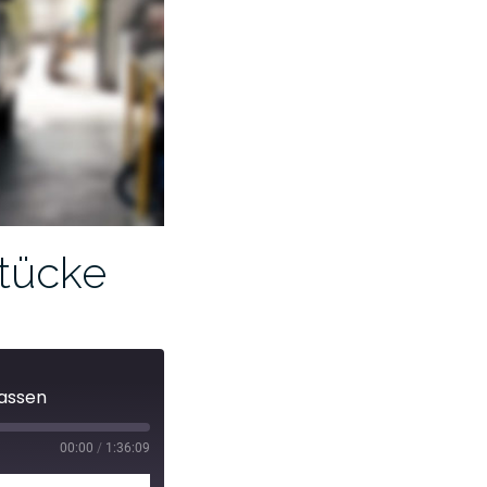
stücke
rassen
00:00
/
1:36:09