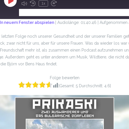
1x
ABONNIEREN
TEILEN
In neuem Fenster abspielen
|
Audiolänge: 01:40:46
|
Aufgenommen a
r letzten Folge noch unserer Gesundheit und der unserer Familien g
k, zwar nicht für uns, aber für unsere Frauen. Was da wieder los war
 Freundschaft mehr ist, als zusammen einen Podcast aufzunehmen und 
olge. Außerdem geht es unter anderem um Musik, Wildtiere, die nicht da
die Björn vor Bens Haus findet.
Folge bewerten
[Gesamt:
5
Durchschnitt:
4.6
]