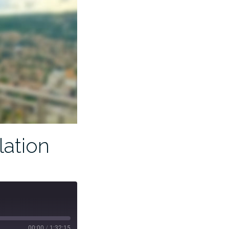
lation
00:00
/
1:32:15