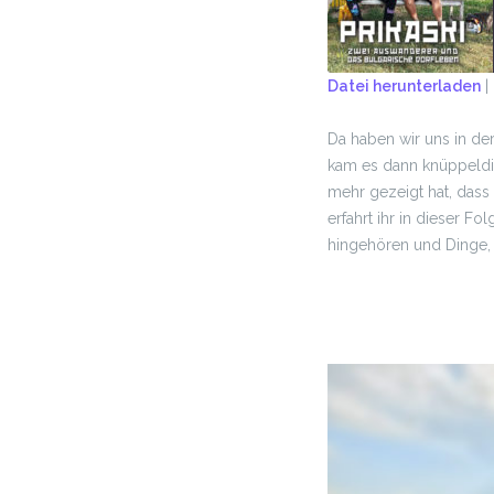
Datei herunterladen
|
TEILEN
Da haben wir uns in de
RSS FEED
LINK
kam es dann knüppeldic
mehr gezeigt hat, dass
EMBED
erfahrt ihr in dieser F
hingehören und Dinge, 