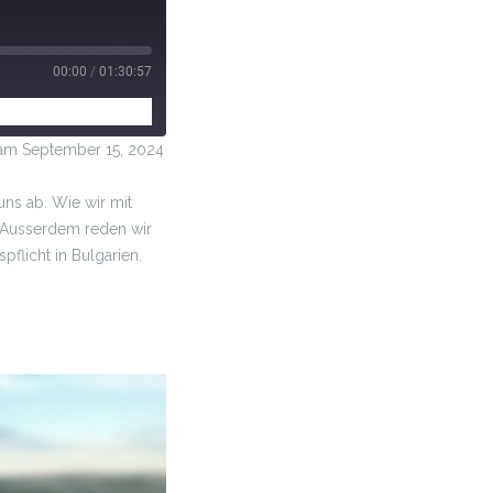
00:00
/
01:30:57
m September 15, 2024
 uns ab. Wie wir mit
e. Ausserdem reden wir
flicht in Bulgarien.