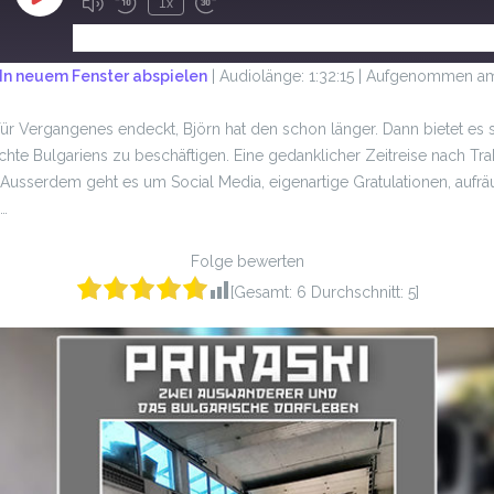
1x
ABONNIEREN
TEILEN
In neuem Fenster abspielen
|
Audiolänge: 1:32:15
|
Aufgenommen am
ür Vergangenes endeckt, Björn hat den schon länger. Dann bietet es si
chte Bulgariens zu beschäftigen. Eine gedanklicher Zeitreise nach Tr
 Ausserdem geht es um Social Media, eigenartige Gratulationen, auf
l…
Folge bewerten
[Gesamt:
6
Durchschnitt:
5
]