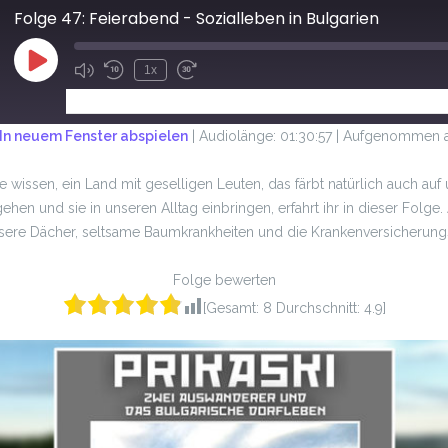
Folge 47: Feierabend - Sozialleben in Bulgarien
1x
ABONNIEREN
TEILEN
In neuem Fenster abspielen
|
Audiolänge: 01:30:57
|
Aufgenommen a
lle wissen, ein Land mit geselligen Leuten, das färbt natürlich auch auf
ehen und sie in unseren Alltag einbringen, erfahrt ihr in dieser Folg
ere Dächer, seltsame Baumkrankheiten und die Krankenversicherungsp
Folge bewerten
[Gesamt:
8
Durchschnitt:
4.9
]