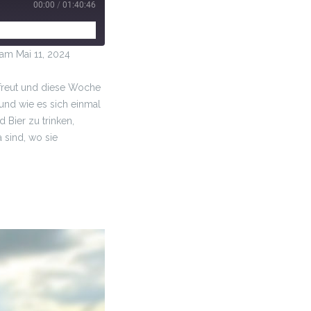
00:00
/
01:40:46
m Mai 11, 2024
efreut und diese Woche
 und wie es sich einmal
Bier zu trinken,
 sind, wo sie