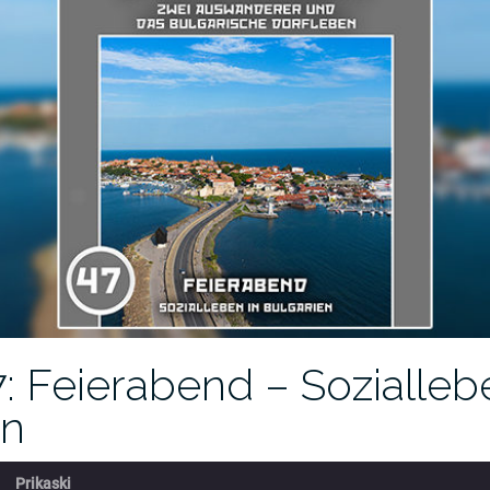
: Feierabend – Sozialleb
en
Prikaski