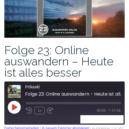
Folge 23: Online
auswandern – Heute
ist alles besser
Prikaski
Folge 23: Online auswandern - Heute ist alles besser
1x
00:00
/
1:31:36
ABONNIEREN
TEILEN
Datei herunterladen
|
In neuem Fenster abspielen
|
Audiolänge: 1:31:36
|