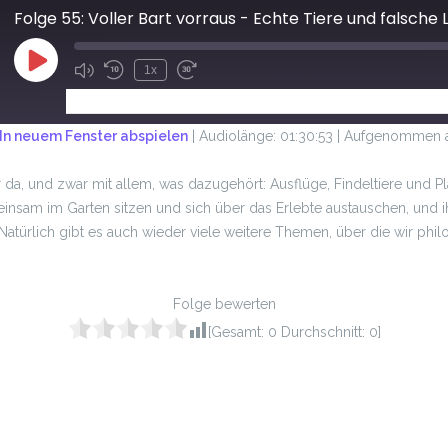
Folge 55: Voller Bart vorraus - Echte Tiere und falsche 
1x
ABONNIEREN
TEILEN
In neuem Fenster abspielen
|
Audiolänge: 01:30:53
|
Aufgenommen am
 da, und zwar mit allem, was dazugehört: Ausflüge, Findeltiere und P
insam im Garten sitzen und sich über das Erlebte austauschen, und i
atürlich gibt es auch wieder viele weitere Themen, über die wir phil
Folge bewerten
[Gesamt:
0
Durchschnitt:
0
]