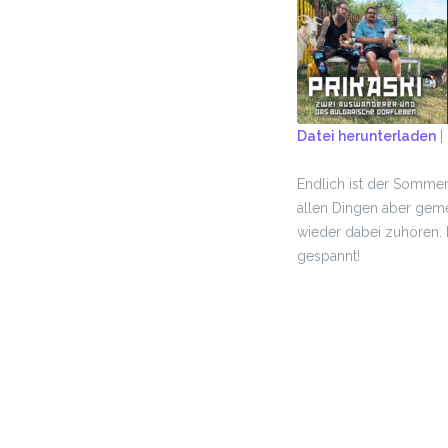
Datei herunterladen
|
TEILEN
Endlich ist der Sommer
RSS FEED
LINK
allen Dingen aber geme
wieder dabei zuhören. N
EMBED
gespannt!