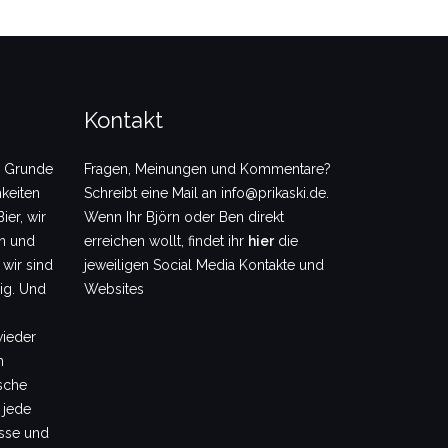
Kontakt
m Grunde
Fragen, Meinungen und Kommentare?
keiten
Schreibt eine Mail an info@prikaski.de.
ier, wir
Wenn Ihr Björn oder Ben direkt
en und
erreichen wollt, findet ihr
hier
die
 wir sind
jeweiligen Social Media Kontakte und
dig. Und
Websites
wieder
m
sche
 jede
sse und