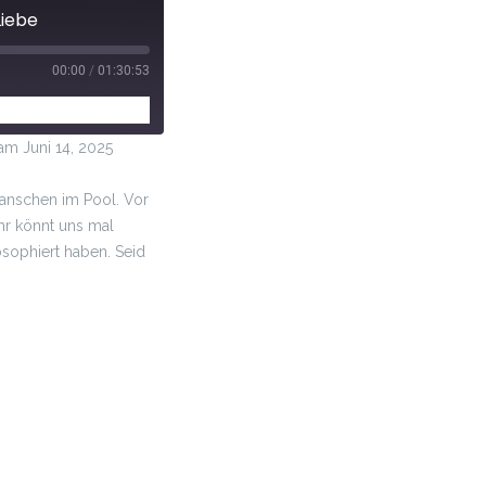
Liebe
00:00
/
01:30:53
 Juni 14, 2025
lanschen im Pool. Vor
hr könnt uns mal
osophiert haben. Seid