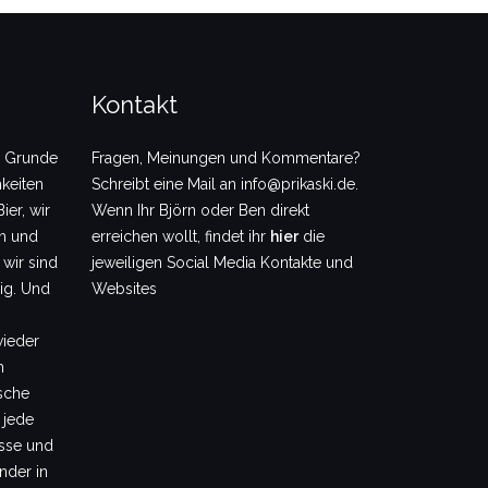
Kontakt
m Grunde
Fragen, Meinungen und Kommentare?
keiten
Schreibt eine Mail an info@prikaski.de.
ier, wir
Wenn Ihr Björn oder Ben direkt
en und
erreichen wollt, findet ihr
hier
die
 wir sind
jeweiligen Social Media Kontakte und
dig. Und
Websites
wieder
m
sche
 jede
sse und
nder in