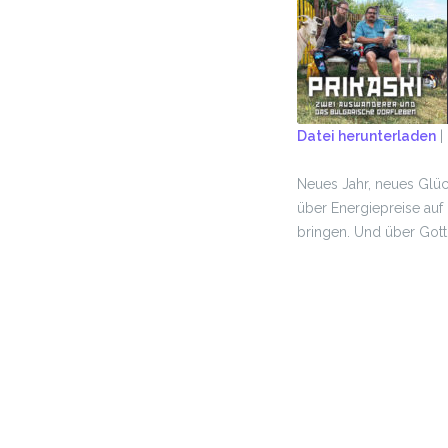
Datei herunterladen
|
TEILEN
Neues Jahr, neues Glüc
RSS FEED
LINK
über Energiepreise auf
bringen. Und über Gott
EMBED