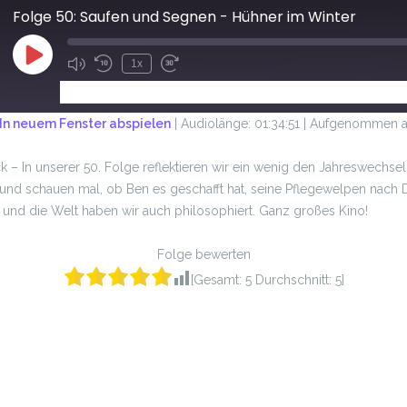
Folge 50: Saufen und Segnen - Hühner im Winter
1x
ABONNIEREN
TEILEN
In neuem Fenster abspielen
|
Audiolänge: 01:34:51
|
Aufgenommen am
k – In unserer 50. Folge reflektieren wir ein wenig den Jahreswechse
 und schauen mal, ob Ben es geschafft hat, seine Pflegewelpen nach
 und die Welt haben wir auch philosophiert. Ganz großes Kino!
Folge bewerten
[Gesamt:
5
Durchschnitt:
5
]