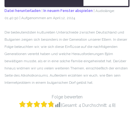
ABONNIEREN
TEILEN
Datei herunterladen
|
In neuem Fenster abspielen
|
Audiolänge:
01:40:50
|
Aufgenommen am April 12, 2024
TEILEN
RSS FEED
LINK
Die bedeutendsten kulturellen Unterschiede zwischen Deutschland und
Bulgarien zeigen sich besonders in der Generation unserer Eltern. In dieser
EMBED
Folge beleuchten wir, wie sich diese Einflüsse auf die nachfolgenden
Generationen vererbt haben und welche Herausforderungen Björn
bewältigen musste, als er in eine solche Familie eingeheiratet hat. Darüber
hinaus widmen wir uns vielen weiteren Themen, einschließlich der ernsten
Seite des Alkoholkonsums. Außerdem erzählen wir euch, wie Ben sein
Internetproblem in einem bulgarischen Dorf gelöst hat.
Folge bewerten
[Gesamt:
4
Durchschnitt:
4.8
]