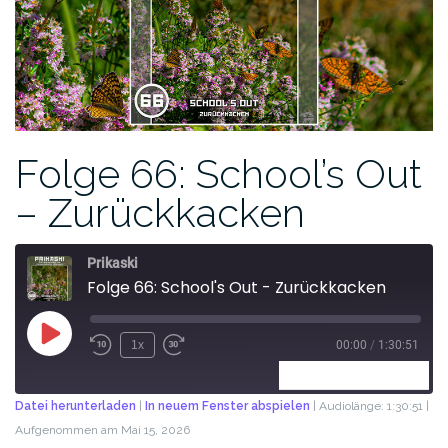
Folge 66: School’s Out
– Zurückkacken
Prikaski
Folge 66: School's Out - Zurückkacken
1x
00:00
/
1:30:51
ABONNIEREN
TEILEN
Datei herunterladen
|
In neuem Fenster abspielen
|
Audiolänge: 1:30:51
|
Aufgenommen am Mai 15, 2026
TEILEN