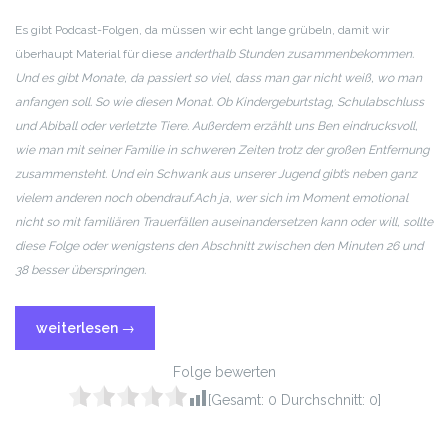
RSS FEED
LINK
Es gibt Podcast-Folgen, da müssen wir echt lange grübeln, damit wir
überhaupt Material für diese
anderthalb Stunden zusammenbekommen.
EMBED
Und es gibt Monate, da passiert so viel, dass man gar nicht weiß, wo man
anfangen soll. So wie diesen Monat. Ob Kindergeburtstag, Schulabschluss
und Abiball oder verletzte Tiere. Außerdem erzählt uns Ben eindrucksvoll,
wie man mit seiner Familie in schweren Zeiten trotz der großen Entfernung
zusammensteht. Und ein Schwank aus unserer Jugend gibt’s neben ganz
vielem anderen noch obendrauf.
Ach ja, wer sich im Moment emotional
nicht so mit familiären Trauerfällen auseinandersetzen kann oder will, sollte
diese Folge oder wenigstens den Abschnitt zwischen den Minuten 26 und
38 besser überspringen.
weiterlesen
→
Folge bewerten
[Gesamt:
0
Durchschnitt:
0
]