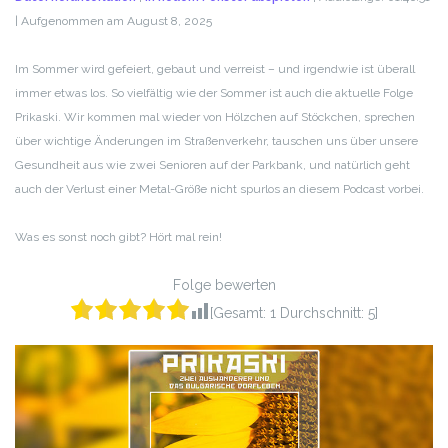
|
Aufgenommen am August 8, 2025
TEILEN
RSS FEED
LINK
Im Sommer wird gefeiert, gebaut und verreist – und irgendwie ist überall
immer etwas los. So vielfältig wie der Sommer ist auch die aktuelle Folge
EMBED
Prikaski. Wir kommen mal wieder von Hölzchen auf Stöckchen, sprechen
über wichtige Änderungen im Straßenverkehr, tauschen uns über unsere
Gesundheit aus wie zwei Senioren auf der Parkbank, und natürlich geht
auch der Verlust einer Metal-Größe nicht spurlos an diesem Podcast vorbei.
Was es sonst noch gibt? Hört mal rein!
Folge bewerten
[Gesamt:
1
Durchschnitt:
5
]