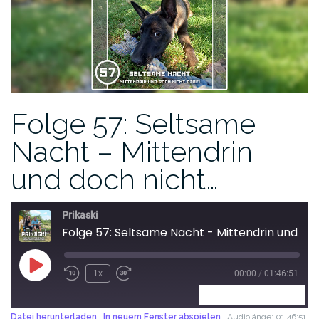
Folge 57: Seltsame
Nacht – Mittendrin
und doch nicht…
Prikaski
Folge 57: Seltsame Nacht - Mittendrin und doch nicht dabei
1x
00:00
/
01:46:51
ABONNIEREN
TEILEN
Datei herunterladen
|
In neuem Fenster abspielen
|
Audiolänge: 01:46:51