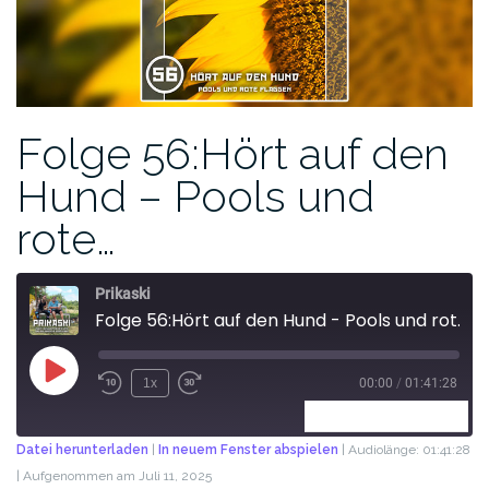
Folge 56:Hört auf den
Hund – Pools und
rote…
Prikaski
Folge 56:Hört auf den Hund - Pools und rote Flaggen
1x
00:00
/
01:41:28
ABONNIEREN
TEILEN
Datei herunterladen
|
In neuem Fenster abspielen
|
Audiolänge: 01:41:28
|
Aufgenommen am Juli 11, 2025
TEILEN