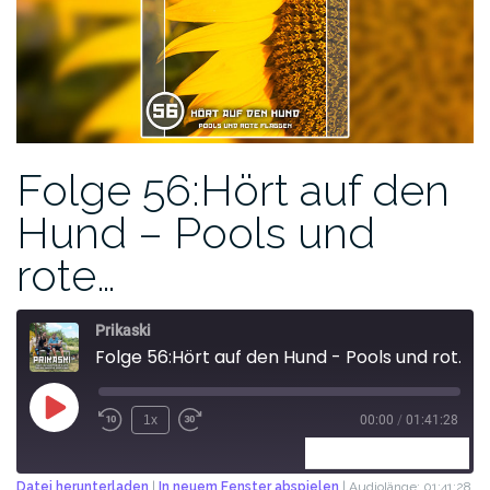
Folge 56:Hört auf den
Hund – Pools und
rote…
Prikaski
Folge 56:Hört auf den Hund - Pools und rote Flaggen
1x
00:00
/
01:41:28
ABONNIEREN
TEILEN
Datei herunterladen
|
In neuem Fenster abspielen
|
Audiolänge: 01:41:28