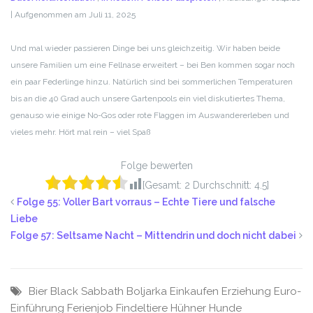
|
Aufgenommen am Juli 11, 2025
TEILEN
RSS FEED
LINK
Und mal wieder passieren Dinge bei uns gleichzeitig. Wir haben beide
unsere Familien um eine Fellnase erweitert – bei Ben kommen sogar noch
EMBED
ein paar Federlinge hinzu. Natürlich sind bei sommerlichen Temperaturen
bis an die 40 Grad auch unsere Gartenpools ein viel diskutiertes Thema,
genauso wie einige No-Gos oder rote Flaggen im Auswandererleben und
vieles mehr. Hört mal rein – viel Spaß
Folge bewerten
[Gesamt:
2
Durchschnitt:
4.5
]
Folge 55: Voller Bart vorraus – Echte Tiere und falsche
Liebe
Folge 57: Seltsame Nacht – Mittendrin und doch nicht dabei
Bier
Black Sabbath
Boljarka
Einkaufen
Erziehung
Euro-
Einführung
Ferienjob
Findeltiere
Hühner
Hunde